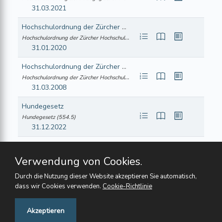
31.03.2021
Hochschulordnung der Zürcher Hochschule der Künste
Hochschulordnung der Zürcher Hochschule der Künste (414.261)
31.01.2020
Hochschulordnung der Zürcher Hochschule für Angewandte Wissenschaften
Hochschulordnung der Zürcher Hochschule für Angewandte Wissenschaften (414.251)
31.03.2008
Hundegesetz
Hundegesetz (554.5)
31.12.2022
Hundeverordnung
Hundeverordnung (554.51)
Verwendung von Cookies.
31.10.2013
Durch die Nutzung dieser Website akzeptieren Sie automatisch,
dass wir Cookies verwenden.
Cookie-Richtlinie
Feedback
Akzeptieren