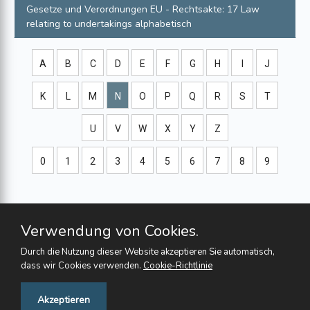
Gesetze und Verordnungen
EU - Rechtsakte: 17 Law
relating to undertakings
alphabetisch
A
B
C
D
E
F
G
H
I
J
K
L
M
N
O
P
Q
R
S
T
U
V
W
X
Y
Z
0
1
2
3
4
5
6
7
8
9
Verwendung von Cookies.
Durch die Nutzung dieser Website akzeptieren Sie automatisch,
dass wir Cookies verwenden.
Cookie-Richtlinie
Feedback
Akzeptieren