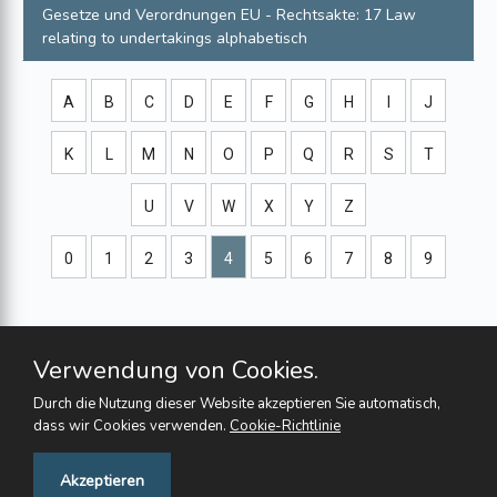
Gesetze und Verordnungen
EU - Rechtsakte: 17 Law
relating to undertakings
alphabetisch
A
B
C
D
E
F
G
H
I
J
K
L
M
N
O
P
Q
R
S
T
U
V
W
X
Y
Z
0
1
2
3
4
5
6
7
8
9
Verwendung von Cookies.
Durch die Nutzung dieser Website akzeptieren Sie automatisch,
dass wir Cookies verwenden.
Cookie-Richtlinie
Feedback
Akzeptieren