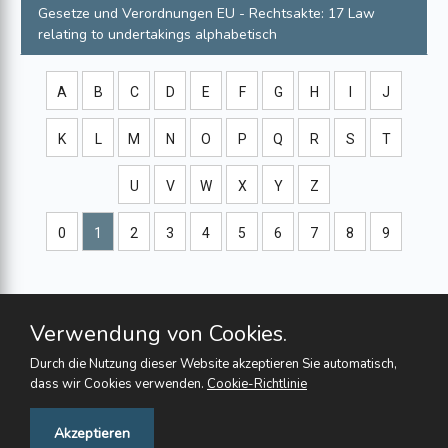
Gesetze und Verordnungen
EU - Rechtsakte: 17 Law
relating to undertakings
alphabetisch
A
B
C
D
E
F
G
H
I
J
K
L
M
N
O
P
Q
R
S
T
U
V
W
X
Y
Z
0
1
2
3
4
5
6
7
8
9
Verwendung von Cookies.
Durch die Nutzung dieser Website akzeptieren Sie automatisch,
dass wir Cookies verwenden.
Cookie-Richtlinie
Feedback
Akzeptieren