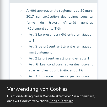
Arrêté approuvant le règlement du 30 mars
2017 sur l’exécution des peines sous la
forme du travail d’intérêt général
(Règlement sur le TIG)
Art. 2 Le présent arr êté entre en vigueur
le 1
Art. 2 Le présent arrêté entre en vigueur
immédiatement.
Art. 2 Le présent arrêté prend effet le 1
Art. 6 Les conditions suivantes doivent
être remplies pour bénéficier du TIG :
Art. 18 Lorsque plusieurs peines doivent
être purgées, le TIG effe ctué est en
Verwendung von Cookies.
Art. 22
Durch die Nutzung dieser Website akzeptieren Sie automatisch,
dass wir Cookies verwenden.
Cookie-Richtlinie