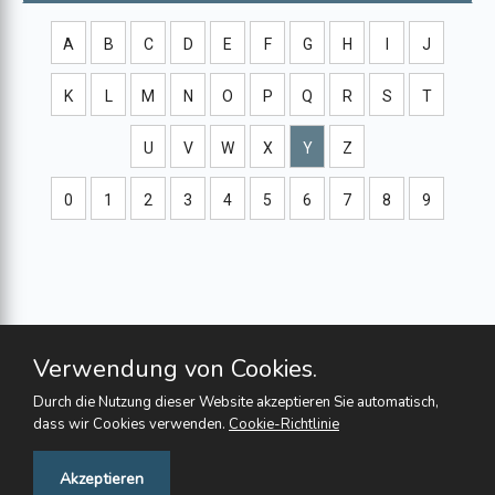
A
B
C
D
E
F
G
H
I
J
K
L
M
N
O
P
Q
R
S
T
U
V
W
X
Y
Z
0
1
2
3
4
5
6
7
8
9
Verwendung von Cookies.
Durch die Nutzung dieser Website akzeptieren Sie automatisch,
dass wir Cookies verwenden.
Cookie-Richtlinie
Feedback
Akzeptieren