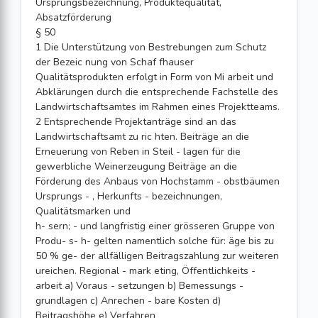
Ursprungsbezeichnung, Produktequalität,
Absatzförderung
§ 50
1 Die Unterstützung von Bestrebungen zum Schutz
der Bezeic nung von Schaf fhauser
Qualitätsprodukten erfolgt in Form von Mi arbeit und
Abklärungen durch die entsprechende Fachstelle des
Landwirtschaftsamtes im Rahmen eines Projektteams.
2 Entsprechende Projektanträge sind an das
Landwirtschaftsamt zu ric hten. Beiträge an die
Erneuerung von Reben in Steil - lagen für die
gewerbliche Weinerzeugung Beiträge an die
Förderung des Anbaus von Hochstamm - obstbäumen
Ursprungs - , Herkunfts - bezeichnungen,
Qualitätsmarken und
h- sern; - und langfristig einer grösseren Gruppe von
Produ- s- h- gelten namentlich solche für: äge bis zu
50 % ge- der allfälligen Beitragszahlung zur weiteren
ureichen. Regional - mark eting, Öffentlichkeits -
arbeit a) Voraus - setzungen b) Bemessungs -
grundlagen c) Anrechen - bare Kosten d)
Beitragshöhe e) Verfahren