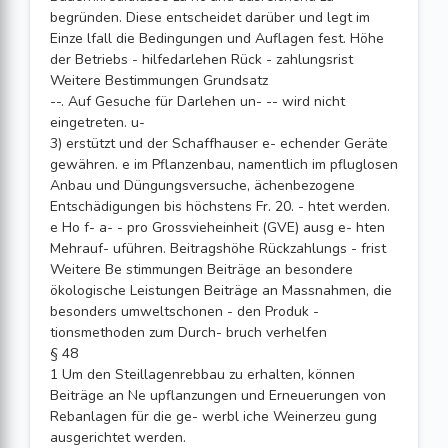
begründen. Diese entscheidet darüber und legt im
Einze lfall die Bedingungen und Auflagen fest. Höhe
der Betriebs - hilfedarlehen Rück - zahlungsrist
Weitere Bestimmungen Grundsatz
--. Auf Gesuche für Darlehen un- -- wird nicht
eingetreten. u-
3) erstützt und der Schaffhauser e- echender Geräte
gewähren. e im Pflanzenbau, namentlich im pfluglosen
Anbau und Düngungsversuche, ächenbezogene
Entschädigungen bis höchstens Fr. 20. - htet werden.
e Ho f- a- - pro Grossvieheinheit (GVE) ausg e- hten
Mehrauf- uführen. Beitragshöhe Rückzahlungs - frist
Weitere Be stimmungen Beiträge an besondere
ökologische Leistungen Beiträge an Massnahmen, die
besonders umweltschonen - den Produk -
tionsmethoden zum Durch- bruch verhelfen
§ 48
1 Um den Steillagenrebbau zu erhalten, können
Beiträge an Ne upflanzungen und Erneuerungen von
Rebanlagen für die ge- werbl iche Weinerzeu gung
ausgerichtet werden.