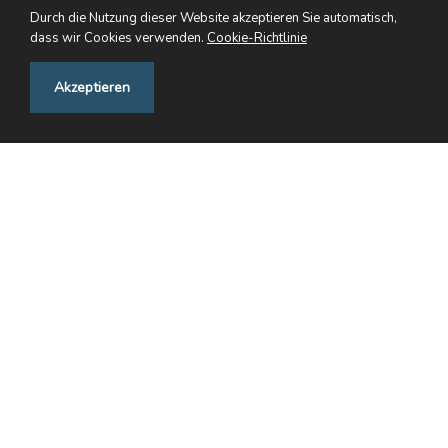
Art. 3 Zulassung
Durch die Nutzung dieser Website akzeptieren Sie automatisch,
dass wir Cookies verwenden.
Cookie-Richtlinie
1 Zur Prüfung wird zugelassen, wer: a) zum
Feedback
Akzeptieren
Zeitpunkt der Aufnahme die sechste Primarklasse
absolviert hat; b) im Jahr der Aufnahme höchstens
das 15. Altersjahr erfüllt hat.
1 sGS 215.1 .
2 Der Erlass trug vormals die systematische
Ordnungsnummer 215.32 und wurde auf den
1. Januar 2012 aus systematischen Gründen
umnummeriert.
3 Im Amtlichen Schulblatt veröffentlicht am 15.
August 1998, SchBl 1998, Nr. 7–8; von der Re -
gierung genehmigt am 4. August 1998; in Vollzug
ab 1. Oktober 1998.
Art. 4 Ausschreibung