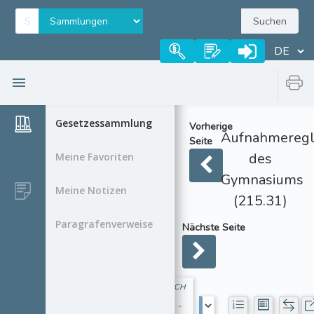
Suchen
Gesetzessammlung
Vorherige
Aufnahmereg
Seite
des
Meine Favoriten
Gymnasiums
Meine Notizen
(215.31)
Paragrafenverweise
Nächste Seite
CH
-