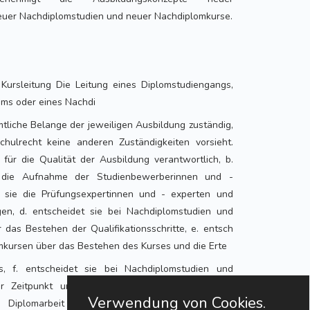
euer Nachdiplomstudien und neuer Nachdiplomkurse.
 Kursleitung Die Leitung eines Diplomstudiengangs,
ums oder eines Nachdi
mtliche Belange der jeweiligen Ausbildung zuständig,
hulrecht keine anderen Zuständigkeiten vorsieht.
e für die Qualität der Ausbildung verantwortlich, b.
r die Aufnahme der Studienbewerberinnen und -
 sie die Prüfungsexpertinnen und - experten und
ngen, d. entscheidet sie bei Nachdiplomstudien und
das Bestehen der Qualifikationsschritte, e. entsch
omkursen über das Bestehen des Kurses und die Erte
ts, f. entscheidet sie bei Nachdiplomstudien und
er Zeitpunkt und Umfang der Wiederholung von
Verwendung von Cookies.
ten, Diplomarbeit oder Diplom- pro jekt sowie