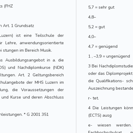
ts (FHZ
5,7 = sehr gut
4,8–
n Art. 1 Grundsatz
5,2 = gut
zern) ist eine Teilschule der
4,0–
ür Lehre, anwendungsorientierte
4,7 = genügend
i stungen im Bereich Musik.
1 , –3,9 = ungenügend
as Ausbildungsangebot in a. die
3 Bei Nachdiplomstudien
NDS) und Nachdiplomkurse (NDK)
oder das Diplomprojek
ltungen. Art. 2 Geltungsbereich
die Qualifikations- sc
schulangebote der MHS Luzern im
Auszeichnung bestand
dung, die Voraussetzungen der
n und Kurse und deren Abschluss
r- tet.
4 Die Leistungen kön
 nleistungen. * G 2001 351
(ECTS) ausg
e- wiesen werden.
Fachhochschulrat 