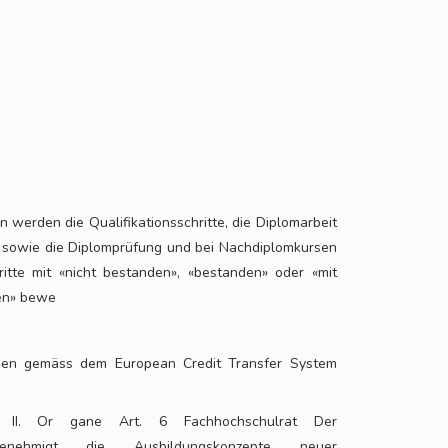
 werden die Qualifikationsschritte, die Diplomarbeit
t sowie die Diplomprüfung und bei Nachdiplomkursen
hritte mit «nicht bestanden», «bestanden» oder «mit
en» bewe
nen gemäss dem European Credit Transfer System
 II. Or gane Art. 6 Fachhochschulrat Der
genehmigt die Ausbildungskonzepte neuer