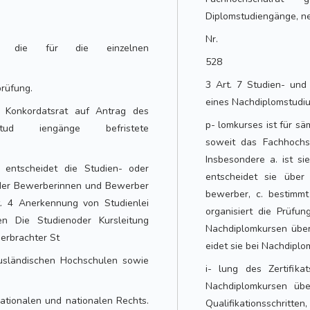
Diplomstudiengänge, n
Nr.
nd die für die einzelnen
528
3 Art. 7 Studien- und
rüfung.
eines Nachdiplomstudi
r Konkordatsrat auf Antrag des
p- lomkurses ist für sä
stud iengänge befristete
soweit das Fachhochsc
Insbesondere a. ist si
 entscheidet die Studien- oder
entscheidet sie übe
 der Bewerberinnen und Bewerber
bewerber, c. bestimmt
t. 4 Anerkennung von Studienlei
organisiert die Prüfu
n Die Studienoder Kursleitung
Nachdiplomkursen über 
 erbrachter St
eidet sie bei Nachdipl
ausländischen Hochschulen sowie
i- lung des Zertifika
Nachdiplomkursen üb
nationalen und nationalen Rechts.
Qualifikationsschrit