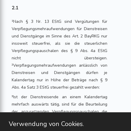
2.1
¹Nach § 3 Nr. 13 EStG sind Vergütungen für
Verpflegungsmehraufwendungen für Dienstreisen
und Dienstgänge im Sinne des Art. 2 BayRKG nur
insoweit steuerfrei, als sie die steuerlichen
Verpflegungspauschalen des § 9 Abs. 4a EStG
nicht übersteigen.
²Verpflegungsmehraufwendungen anlässlich von
Dienstreisen und Dienstgängen dürfen je
Kalendertag nur in Höhe der Beträge nach § 9
Abs. 4a Satz 3 EStG steuerfrei gezahlt werden:
³Ist der Dienstreisende an einem Kalendertag
mehrfach auswärts tätig, sind für die Beurteilung
der anzusetzenden Verpflegungspauschalen die
Abwesenheitszeiten zusammenzurechnen. ⁴Für
Verwendung von Cookies.
einen Kalendertag, der sowohl eine eintägige