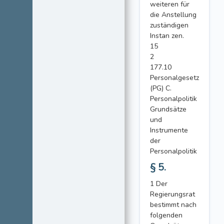
weiteren für
die Anstellung
zuständigen
Instan zen.
15
2
177.10
Personalgesetz
(PG) C.
Personalpolitik
Grundsätze
und
Instrumente
der
Personalpolitik
§ 5.
1 Der
Regierungsrat
bestimmt nach
folgenden