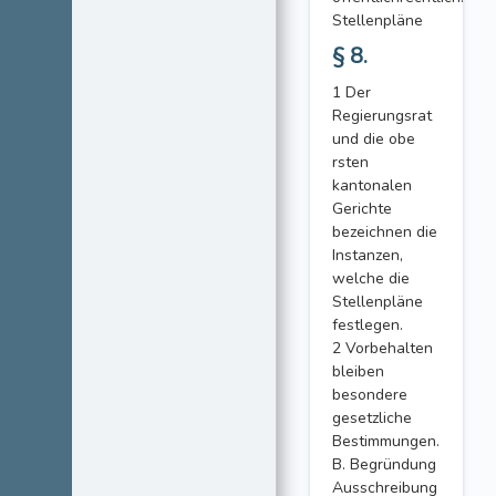
Stellenpläne
§ 8.
1 Der
Regierungsrat
und die obe
rsten
kantonalen
Gerichte
bezeichnen die
Instanzen,
welche die
Stellenpläne
festlegen.
2 Vorbehalten
bleiben
besondere
gesetzliche
Bestimmungen.
B. Begründung
Ausschreibung