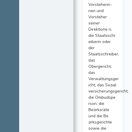
Vorsteherin-
nen und
Vorsteher
seiner
Direktione n,
die Staatsschr
eiberin oder
der
Staatsschreiber,
das
Obergericht,
das
Verwaltungsger
icht, das Sozial
versicherungsgericht,
die Ombudspe
rson, die
Bezirksräte
und die Be
zirksgerichte
sowie die