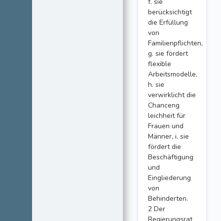
f. sie
berücksichtigt
die Erfüllung
von
Familienpflichten,
g. sie fördert
flexible
Arbeitsmodelle,
h. sie
verwirklicht die
Chanceng
leichheit für
Frauen und
Männer, i. sie
fördert die
Beschäftigung
und
Eingliederung
von
Behinderten.
2 Der
Regierungsrat