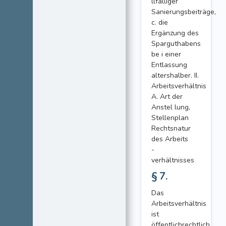
llfälliger
Sanierungsbeiträge,
c. die
Ergänzung des
Sparguthabens
be i einer
Entlassung
altershalber. II.
Arbeitsverhältnis
A. Art der
Anstel lung,
Stellenplan
Rechtsnatur
des Arbeits
-
verhältnisses
§ 7.
Das
Arbeitsverhältnis
ist
öffentlichrechtlich.