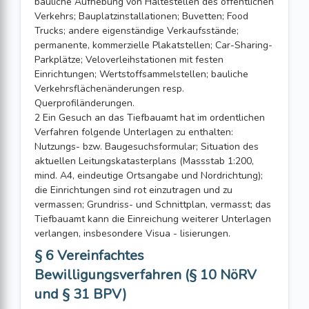
bauliche Aufhebung von Haltestellen des öffentlichen
Verkehrs; Bauplatzinstallationen; Buvetten; Food
Trucks; andere eigenständige Verkaufsstände;
permanente, kommerzielle Plakatstellen; Car-Sharing-
Parkplätze; Veloverleihstationen mit festen
Einrichtungen; Wertstoffsammelstellen; bauliche
Verkehrsflächenänderungen resp.
Querprofiländerungen.
2 Ein Gesuch an das Tiefbauamt hat im ordentlichen
Verfahren folgende Unterlagen zu enthalten:
Nutzungs- bzw. Baugesuchsformular; Situation des
aktuellen Leitungskatasterplans (Massstab 1:200,
mind. A4, eindeutige Ortsangabe und Nordrichtung);
die Einrichtungen sind rot einzutragen und zu
vermassen; Grundriss- und Schnittplan, vermasst; das
Tiefbauamt kann die Einreichung weiterer Unterlagen
verlangen, insbesondere Visua - lisierungen.
§ 6 Vereinfachtes
Bewilligungsverfahren (§ 10 NöRV
und § 31 BPV)