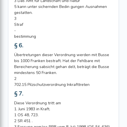
3 Das Amt für Landschaft und Natur
5 kann unter sichernden Bedin gungen Ausnahmen
gestatten.
3
Straf
-
bestimmung
§ 6.
Übertretungen dieser Verordnung werden mit Busse
bis 1000 Franken bestraft. Hat der Fehlbare mit
Bereicherung sabsicht gehan delt, beträgt die Busse
mindestens 50 Franken.
2
702.15 Pilzschutzverordnung Inkrafttreten
§ 7.
Diese Verordnung tritt am
1. Juni 1983 in Kraft.
1 OS 48, 723.
2 SR 451 .
3 Fassung gemäss RRB vom 8. Juli 1998 (OS 54, 636).