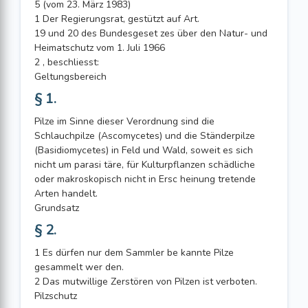
5 (vom 23. März 1983)
1 Der Regierungsrat, gestützt auf Art.
19 und 20 des Bundesgeset zes über den Natur- und
Heimatschutz vom 1. Juli 1966
2 , beschliesst:
Geltungsbereich
§ 1.
Pilze im Sinne dieser Verordnung sind die
Schlauchpilze (Ascomycetes) und die Ständerpilze
(Basidiomycetes) in Feld und Wald, soweit es sich
nicht um parasi täre, für Kulturpflanzen schädliche
oder makroskopisch nicht in Ersc heinung tretende
Arten handelt.
Grundsatz
§ 2.
1 Es dürfen nur dem Sammler be kannte Pilze
gesammelt wer den.
2 Das mutwillige Zerstören von Pilzen ist verboten.
Pilzschutz