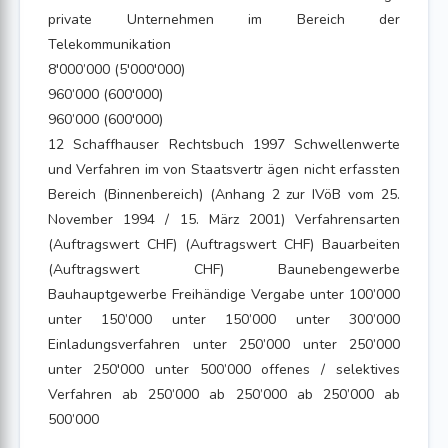
private Unternehmen im Bereich der
Telekommunikation
8'000’000 (5'000'000)
960’000 (600'000)
960’000 (600'000)
12 Schaffhauser Rechtsbuch 1997 Schwellenwerte
und Verfahren im von Staatsvertr ägen nicht erfassten
Bereich (Binnenbereich) (Anhang 2 zur IVöB vom 25.
November 1994 / 15. März 2001) Verfahrensarten
(Auftragswert CHF) (Auftragswert CHF) Bauarbeiten
(Auftragswert CHF) Baunebengewerbe
Bauhauptgewerbe Freihändige Vergabe unter 100’000
unter 150’000 unter 150’000 unter 300’000
Einladungsverfahren unter 250’000 unter 250’000
unter 250'000 unter 500’000 offenes / selektives
Verfahren ab 250’000 ab 250’000 ab 250’000 ab
500’000