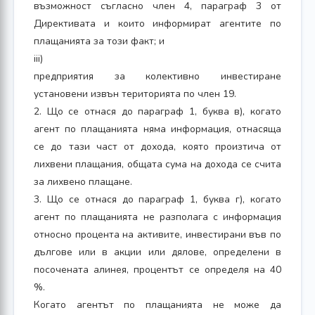
възможност съгласно член 4, параграф 3 от
Директивата и които информират агентите по
плащанията за този факт; и
iii)
предприятия за колективно инвестиране
установени извън територията по член 19.
2. Що се отнася до параграф 1, буква в), когато
агент по плащанията няма информация, отнасяща
се до тази част от дохода, която произтича от
лихвени плащания, общата сума на дохода се счита
за лихвено плащане.
3. Що се отнася до параграф 1, буква г), когато
агент по плащанията не разполага с информация
относно процента на активите, инвестирани във по
дългове или в акции или дялове, определени в
посочената алинея, процентът се определя на 40
%.
Когато агентът по плащанията не може да