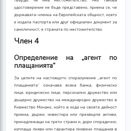
твърди, че има местожителство. Ако такова
удостоверение не бъде представено, приема се, че
държавата-членка на Европейската общност, която
е издала паспорта или друг официален документ за
самоличност, е страната по местожителство.
Член 4
Определение на „агент по
плащанията“
За целите на настоящото споразумение „агент по
плащанията“ означава всяка банка, физическо
лице, юридическо лице, персонално дружество или
дъщерно дружество на международно дружество в
Княжество Монако, който в хода на своята дейност
приема, държи, инвестира или прехвърля активи,
принадлежащи на трети страни и, дори спорадично,
изплаща лихви или гарантира лихвени плащания в