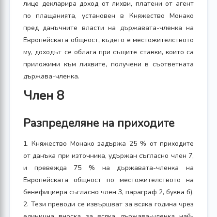
лице декларира доход от лихви, платени от агент
по плащанията, установен в Княжество Монако
пред данъчните власти на държавата-членка на
Европейската общност, където е местожителството
му, доходът се облага при същите ставки, които са
приложими към лихвите, получени в съответната
държава-членка.
Член 8
Разпределяне на приходите
1. Княжество Монако задържа 25 % от приходите
от данъка при източника, удържан съгласно член 7,
и превежда 75 % на държавата-членка на
Европейската общност по местожителството на
бенефициера съгласно член 3, параграф 2, буква б).
2. Тези преводи се извършват за всяка година чрез
единична вноска за всяка държава-членка най-