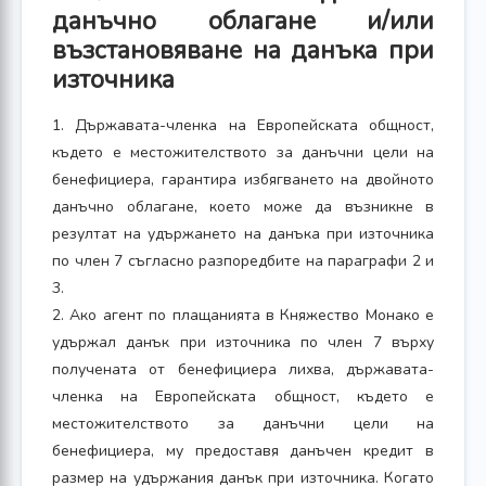
данъчно облагане и/или
възстановяване на данъка при
източника
1. Държавата-членка на Европейската общност,
където е местожителството за данъчни цели на
бенефициера, гарантира избягването на двойното
данъчно облагане, което може да възникне в
резултат на удържането на данъка при източника
по член 7 съгласно разпоредбите на параграфи 2 и
3.
2. Ако агент по плащанията в Княжество Монако е
удържал данък при източника по член 7 върху
получената от бенефициера лихва, държавата-
членка на Европейската общност, където е
местожителството за данъчни цели на
бенефициера, му предоставя данъчен кредит в
размер на удържания данък при източника. Когато