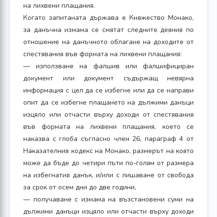
на лихвени плащания.
Когато запитаната държава е Княжество Монако,
за данъчна измама се смятат следните деяния по
отношение на данъчното облагане на доходите от
спестявания във формата на лихвени плащания:
— използване на фалшив или фалшифициран
документ или документ съдържащ невярна
информация с цел да се избегне или да се направи
опит да се избегне плащането на дължими данъци
изцяло или отчасти върху доходи от спестявания
във формата на лихвени плащания, което се
наказва с глоба съгласно член 26, параграф 4 от
Наказателния кодекс на Монако, размерът на която
може да бъде до четири пъти по-голям от размера
на избегнатия данък, и/или с лишаване от свобода
за срок от осем дни до две години,
— получаване с измама на възстановени суми на
дължими данъци изцяло или отчасти върху доходи