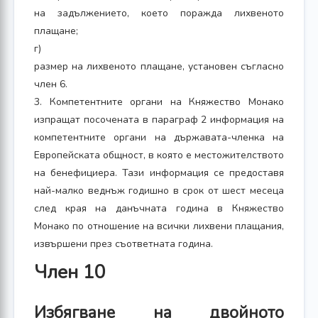
на задължението, което поражда лихвеното
плащане;
г)
размер на лихвеното плащане, установен съгласно
член 6.
3. Компетентните органи на Княжество Монако
изпращат посочената в параграф 2 информация на
компетентните органи на държавата-членка на
Европейската общност, в която е местожителството
на бенефициера. Тази информация се предоставя
най-малко веднъж годишно в срок от шест месеца
след края на данъчната година в Княжество
Монако по отношение на всички лихвени плащания,
извършени през съответната година.
Член 10
Избягване на двойното