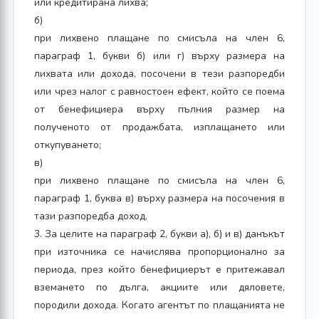
или кредитирана лихва;
б)
при лихвено плащане по смисъла на член 6,
параграф 1, букви б) или г) върху размера на
лихвата или дохода, посочени в тези разпоредби
или чрез налог с равностоен ефект, който се поема
от бенефициера върху пълния размер на
полученото от продажбата, изплащането или
откупуването;
в)
при лихвено плащане по смисъла на член 6,
параграф 1, буква в) върху размера на посочения в
тази разпоредба доход.
3. За целите на параграф 2, букви а), б) и в) данъкът
при източника се начислява пропорционално за
периода, през който бенефициерът е притежавал
вземането по дълга, акциите или дяловете,
породили дохода. Когато агентът по плащанията не