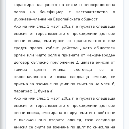
гарантира плащането на лихви в непосредствена
полза на бенефициер с местожителство в
държава-членка на Европейската общност.
Ако на или след 1 март 2002 г. е пусната следваща
емисия от гореспоменатите прехвърлими дългови
ценни книжа, емитирани от правителството или
сроден правен субект, действащ като обществен
орган, или чиято роля е призната от международен
договор съгласно приложение 2, цялата емисия от
такива ценни книжа, състояща се от
първоначалната и всяка следваща емисии, се
приема за вземане по дълг по смисъла на член 6,
параграф 1, буква а).
Ако на или след 1 март 2002 г. е пусната следваща
емисия от гореспоменатите прехвърлими дългови
ценни книжа, емитирана от друг емитент, който не
е включен във втората алинея, тази следваща
емисия се смята за вземане по дълг по смисъла на