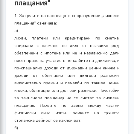
плащания“
1. За целите на настоящото споразумение „лихвени
плащания“ означава:
а)
лихви, платени или кредитирани по сметка,
свързани с вземане по дълг от всякакъв род,
обезпечени с ипотека или не и независимо дали
носят право на участие в печалбите на длъжника, и
по-специално доходи от държавни ценни книжа и
доходи от облигации или дългови разписки,
включително премии и печалби по такива ценни
книжа, облигации или дългови разписки. Неустойки
за закъснели плащания не се считат за лихвени
плащания. Лихвите по заеми между частни
физически лица извън рамките на тяхната
стопанска дейност се изключват;
б)