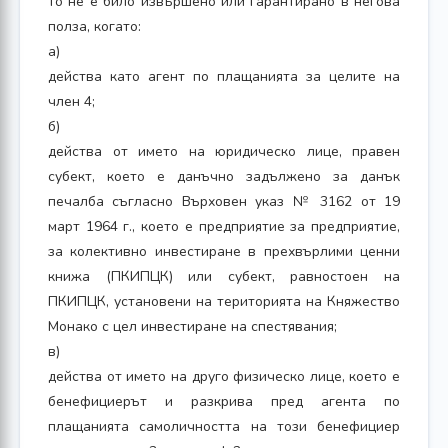
то не е било извършено или гарантирано в негова
полза, когато:
а)
действа като агент по плащанията за целите на
член 4;
б)
действа от името на юридическо лице, правен
субект, което е данъчно задължено за данък
печалба съгласно Върховен указ № 3162 от 19
март 1964 г., което е предприятие за предприятие,
за колективно инвестиране в прехвърлими ценни
книжа (ПКИПЦК) или субект, равностоен на
ПКИПЦК, установени на територията на Княжество
Монако с цел инвестиране на спестявания;
в)
действа от името на друго физическо лице, което е
бенефициерът и разкрива пред агента по
плащанията самоличността на този бенефициер