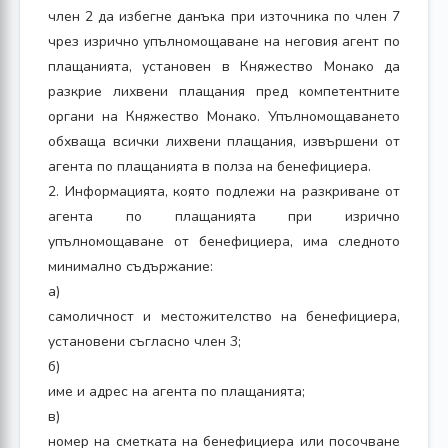
член 2 да избегне данъка при източника по член 7
чрез изрично упълномощаване на неговия агент по
плащанията, установен в Княжество Монако да
разкрие лихвени плащания пред компетентните
органи на Княжество Монако. Упълномощаването
обхваща всички лихвени плащания, извършени от
агента по плащанията в полза на бенефициера.
2. Информацията, която подлежи на разкриване от
агента по плащанията при изрично
упълномощаване от бенефициера, има следното
минимално съдържание:
а)
самоличност и местожителство на бенефициера,
установени съгласно член 3;
б)
име и адрес на агента по плащанията;
в)
номер на сметката на бенефициера или посочване