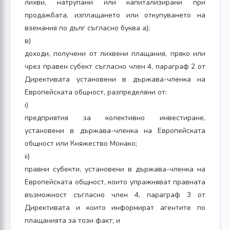
лихви, натрупани или капитализирани при
продажбата, изплащането или откупуването на
вземания по дълг съгласно буква а);
в)
доходи, получени от лихвени плащания, пряко или
чрез правен субект съгласно член 4, параграф 2 от
Директивата установени в държава-членка на
Европейската общност, разпределяни от:
i)
предприятия за колективно инвестиране,
установени в държава-членка на Европейската
общност или Княжество Монако;
ii)
правни субекти, установени в държава-членка на
Европейската общност, които упражняват правната
възможност съгласно член 4, параграф 3 от
Директивата и които информират агентите по
плащанията за този факт; и