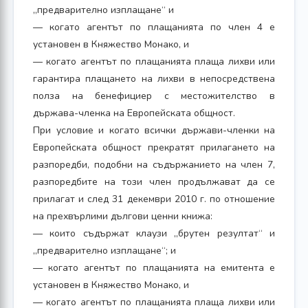
„предварително изплащане“ и
— когато агентът по плащанията по член 4 е
установен в Княжество Монако, и
— когато агентът по плащанията плаща лихви или
гарантира плащането на лихви в непосредствена
полза на бенефициер с местожителство в
държава-членка на Европейската общност.
При условие и когато всички държави-членки на
Европейската общност прекратят прилагането на
разпоредби, подобни на съдържанието на член 7,
разпоредбите на този член продължават да се
прилагат и след 31 декември 2010 г. по отношение
на прехвърлими дългови ценни книжа:
— които съдържат клаузи „брутен резултат“ и
„предварително изплащане“; и
— когато агентът по плащанията на емитента е
установен в Княжество Монако, и
— когато агентът по плащанията плаща лихви или