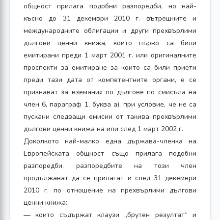
общност прилага подобни разпоредби, но най-
късно до 31 декември 2010 г. вътрешните и
международните облигации и други прехвърлими
дългови ценни книжа, които първо са били
емитирани преди 1 март 2001 г. или оригиналните
проспекти за емитиране за които са били приети
преди тази дата от компетентните органи, е се
признават за вземания по дългове по смисъла на
член 6, параграф 1, буква а), при условие, че не са
пускани следващи емисии от такива прехвърлими
дългови ценни книжа на или след 1 март 2002 г.
Доколкото най-малко една държава-членка на
Европейската общност също прилага подобни
разпоредби, разпоредбите на този член
продължават да се прилагат и след 31 декември
2010 г. по отношение на прехвърлими дългови
ценни книжа:
— които съдържат клаузи „брутен резултат“ и