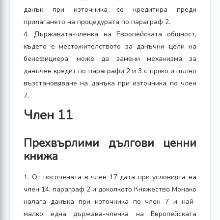
данък при източника се кредитира преди
прилагането на процедурата по параграф 2.
4. Държавата-членка на Европейската общност,
където е местожителството за данъчни цели на
бенефициера, може да замени механизма за
данъчен кредит по параграфи 2 и 3 с пряко и пълно
възстановяване на данъка при източника по член
7.
Член 11
Прехвърлими дългови ценни
книжа
1. От посочената в член 17 дата при условията на
член 14, параграф 2 и доколкото Княжество Монако
налага данъка при източника по член 7 и най-
малко една държава-членка на Европейската