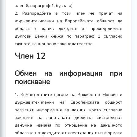
член 6, параграф 1, буква а).
2. Разпоредбите в този член не пречат на
държавите-членки на Европейската общност да
облагат с данък доходите от прехвърлимите
дългови ценни книжа по параграф 1 съгласно
тяхното национално законодателство.
Член 12
Обмен на информация при
поискване
1. Компетентните органи на Княжество Монако и
държавите-членки на Европейската общност
разменят информация за деяния, които съгласно
законите на запитаната държава съставляват
данъчна измама по отношение на данъчното
облагане на доходите от спестявания във формата