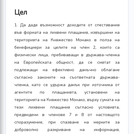
Цел
1. Да даде възможност доходите от спестявания
във формата на лихвени плащания, извършени на
територията на Княжество Монако в полза на
бенефициери за целите на член 2, които са
физически лица, пребиваващи в държава-членка
на Европейската общност, да се смятат за
подлежащи на ефективно данъчно облагане
съгласно законите на съответната държава-
членка, като се удържа данък при източника от
агентите по плащанията, установени на
територията на Княжество Монако, върху сумата на
тези лихвени плащания съгласно условията,
предвидени в членове 7 и 8 от настоящото
споразумение, при спазване на мерките за
доброволно разкриване на информация,