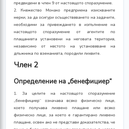
предвидени в член 9 от настоящото споразумение.
2. Княжество Монако предприема изискваните
мерки, за да осигури осъществяването на задачите,
необходими за привеждането в изпълнение на
настоящото споразумение от агентите по
плащанията установени на неговата територия,
независимо от мястото на установяване на
длъжника по вземанията, породили лихвите.
Член 2
Определение на „бенефициер“
1. За целите на настоящото споразумение
„бенефициер“ означава всяко физическо лице,
което получава лихвено плащане или всяко
физическо лице, за което е гарантирано лихвено
плащане, освен ако не представи доказателства, че