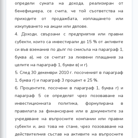
определи сумата на дохода, реализиран от
бенефициера, се счита, че той съответства на
приходите от продажбата, изплащането или
изкупуването на акции или дялове.
4. Доходи, свързани с предприятия или правни
субекти, които са инвестирали до 15 % от активите
си във вземания по дълг по смисъла на параграф 1,
буква а), не се считат за лихвени плащания за
целите на параграф 1, букви в) и г).
5. След 30 декември 2010 г. посоченият в параграф
1, буква г) и параграф 3 процент е 25 %.
6. Процентите, посочени в параграф 1, буква г) и
параграф 5 се определят чрез позоваване на
инвестиционната политика, формулирана в
правилата за финансиране или в документите за
учредяване на въпросните компании или правни
субекти и, ако това не стане, чрез позоваване на
действителния състав на активите на въпросните