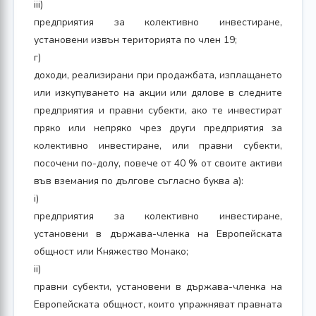
iii)
предприятия за колективно инвестиране,
установени извън територията по член 19;
г)
доходи, реализирани при продажбата, изплащането
или изкупуването на акции или дялове в следните
предприятия и правни субекти, ако те инвестират
пряко или непряко чрез други предприятия за
колективно инвестиране, или правни субекти,
посочени по-долу, повече от 40 % от своите активи
във вземания по дългове съгласно буква а):
i)
предприятия за колективно инвестиране,
установени в държава-членка на Европейската
общност или Княжество Монако;
ii)
правни субекти, установени в държава-членка на
Европейската общност, които упражняват правната