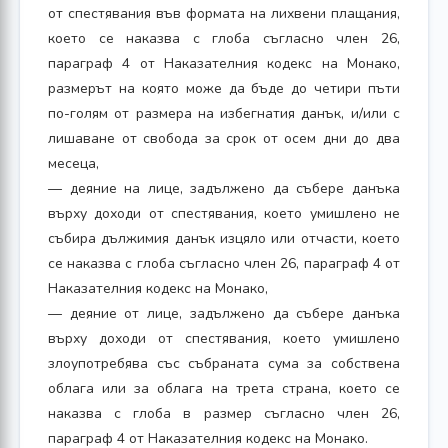
от спестявания във формата на лихвени плащания,
което се наказва с глоба съгласно член 26,
параграф 4 от Наказателния кодекс на Монако,
размерът на която може да бъде до четири пъти
по-голям от размера на избегнатия данък, и/или с
лишаване от свобода за срок от осем дни до два
месеца,
— деяние на лице, задължено да събере данъка
върху доходи от спестявания, което умишлено не
събира дължимия данък изцяло или отчасти, което
се наказва с глоба съгласно член 26, параграф 4 от
Наказателния кодекс на Монако,
— деяние от лице, задължено да събере данъка
върху доходи от спестявания, което умишлено
злоупотребява със събраната сума за собствена
облага или за облага на трета страна, което се
наказва с глоба в размер съгласно член 26,
параграф 4 от Наказателния кодекс на Монако.