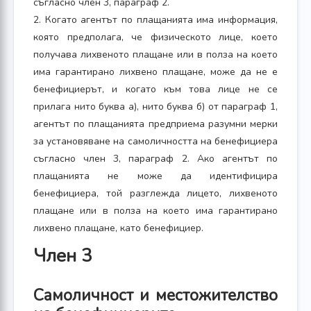
съгласно член 3, параграф 2.
2. Когато агентът по плащанията има информация,
която предполага, че физическото лице, което
получава лихвеното плащане или в полза на което
има гарантирано лихвено плащане, може да не е
бенефициерът, и когато към това лице не се
прилага нито буква а), нито буква б) от параграф 1,
агентът по плащанията предприема разумни мерки
за установяване на самоличността на бенефициера
съгласно член 3, параграф 2. Ако агентът по
плащанията не може да идентифицира
бенефициера, той разглежда лицето, лихвеното
плащане или в полза на което има гарантирано
лихвено плащане, като бенефициер.
Член 3
Самоличност и местожителство