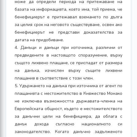
може да определи периода на притежаване на
базата на информацията, която има, той приема, че
бенефициерът е притежавал вземането по дълга
за целия срок на неговото съществуване, освен ако
бенефициерът не представи доказателства за
датата на придобиване.
4. Данъци и данъци при източника, различни от
предвидените в настоящото споразумение, върху
същото лихвено плащане, се приспадат от размера
на данъка, изчислен върху същите лихвени
плащания в съответствие с този член.
5. Удържането на данъка при източника от агент по
плащанията с местожителство в Княжество Монако
не изключва възможността държавата-членка на
Европейската общност, където е местожителството
за данъчни цели на бенефициера, да облага с
данък дохода съгласно националното си
законодателство. Когато данъчно задълженото