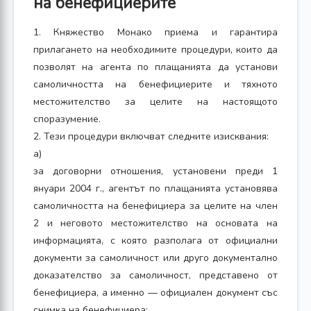
на бенефициерите
1. Княжество Монако приема и гарантира
прилагането на необходимите процедури, които да
позволят на агента по плащанията да установи
самоличността на бенефициерите и тяхното
местожителство за целите на настоящото
споразумение.
2. Тези процедури включват следните изисквания:
а)
за договорни отношения, установени преди 1
януари 2004 г., агентът по плащанията установява
самоличността на бенефициера за целите на член
2 и неговото местожителство на основата на
информацията, с която разполага от официални
документи за самоличност или друго документално
доказателство за самоличност, представено от
бенефициера, а именно — официален документ със
снимка на бенефициера;