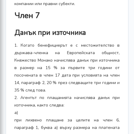
компании или правни субекти.
Член 7
Данък при източника
1. Когато бенефициерът е с местожителство в
държава-членка на Европейската общност,
Княжество Монако начислява данък при източника
в размер на 15 % за първите три години от
посочената в член 17 дата при условията на член
14, параграф 2, 20 % през следващите три години и
35 % след това.
2. Агентът по плащанията начислява данък при
източника, както следва:
а)
при лихвено плащане за целите на член 6,
параграф 1, буква а) върху размера на платената