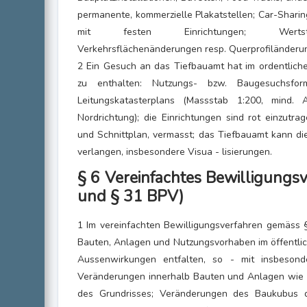
permanente, kommerzielle Plakatstellen; Car-Sharin
mit festen Einrichtungen; Wertstoff
Verkehrsflächenänderungen resp. Querprofiländeru
2 Ein Gesuch an das Tiefbauamt hat im ordentlich
zu enthalten: Nutzungs- bzw. Baugesuchsform
Leitungskatasterplans (Massstab 1:200, mind.
Nordrichtung); die Einrichtungen sind rot einzutr
und Schnittplan, vermasst; das Tiefbauamt kann di
verlangen, insbesondere Visua - lisierungen.
§ 6 Vereinfachtes Bewilligungs
und § 31 BPV)
1 Im vereinfachten Bewilligungsverfahren gemäs
Bauten, Anlagen und Nutzungsvorhaben im öffentlic
Aussenwirkungen entfalten, so - mit insbesond
Veränderungen innerhalb Bauten und Anlagen wi
des Grundrisses; Veränderungen des Baukubus d