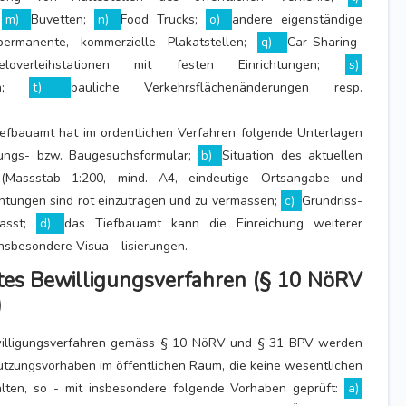
;
m)
Buvetten;
n)
Food Trucks;
o)
andere eigenständige
permanente, kommerzielle Plakatstellen;
q)
Car-Sharing-
eloverleihstationen mit festen Einrichtungen;
s)
len;
t)
bauliche Verkehrsflächenänderungen resp.
efbauamt hat im ordentlichen Verfahren folgende Unterlagen
ungs- bzw. Baugesuchsformular;
b)
Situation des aktuellen
s (Massstab 1:200, mind. A4, eindeutige Ortsangabe und
ichtungen sind rot einzutragen und zu vermassen;
c)
Grundriss-
masst;
d)
das Tiefbauamt kann die Einreichung weiterer
nsbesondere Visua - lisierungen.
htes Bewilligungsverfahren (§ 10 NöRV
)
willigungsverfahren gemäss § 10 NöRV und § 31 BPV werden
tzungsvorhaben im öffentlichen Raum, die keine wesentlichen
lten, so - mit insbesondere folgende Vorhaben geprüft:
a)