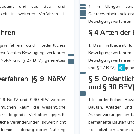
efbauamt und das Bau- und
4 Im Übrigen vers
eit in weiteren Verfahren. II.
Gastgewerbeinspektor
Bewilligungsverfahren
ahren
§ 4 Arten der
verfahren durch: ordentliches
1 Das Tiefbauamt füh
reinfachtes Bewilligungsverfahren
Bewilligungsverf
 NöRV und § 27 BPV); generelles
Bewilligungsverfahren
und § 27 BPV);
d)
gene
verfahren (§ 9 NöRV
§ 5 Ordentlic
und § 30 BPV
s § 9 NöRV und § 30 BPV werden
1 Im ordentlichen Be
ntlichen Raum, die wesentliche
Bauten, Anlagen und 
ere folgende Vorhaben geprüft:
Aussenwirkungen entfa
iche Veränderungen, soweit nicht
permanente Bauten und
g kommt; - derung deren Nutzung
ex - plizit ein ander