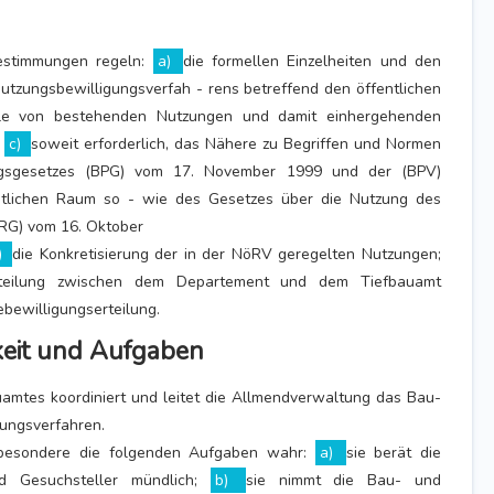
estimmungen regeln:
a)
die formellen Einzelheiten und den
utzungsbewilligungsverfah - rens betreffend den öffentlichen
lle von bestehenden Nutzungen und damit einhergehenden
;
c)
soweit erforderlich, das Nähere zu Begriffen und Normen
gsgesetzes (BPG) vom 17. November 1999 und der (BPV)
tlichen Raum so - wie des Gesetzes über die Nutzung des
RG) vom 16. Oktober
)
die Konkretisierung der in der NöRV geregelten Nutzungen;
rteilung zwischen dem Departement und dem Tiefbauamt
bewilligungserteilung.
keit und Aufgaben
uamtes koordiniert und leitet die Allmendverwaltung das Bau-
gungsverfahren.
sbesondere die folgenden Aufgaben wahr:
a)
sie berät die
nd Gesuchsteller mündlich;
b)
sie nimmt die Bau- und