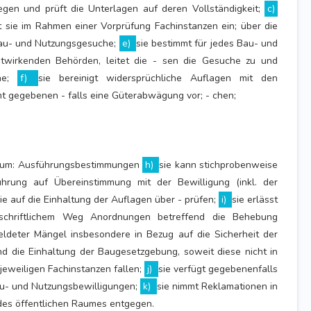
gen und prüft die Unterlagen auf deren Vollständigkeit;
c)
t sie im Rahmen einer Vorprüfung Fachinstanzen ein; über die
au- und Nutzungsgesuche;
e)
sie bestimmt für jedes Bau- und
twirkenden Behörden, leitet die - sen die Gesuche zu und
ine;
f)
sie bereinigt widersprüchliche Auflagen mit den
t gegebenen - falls eine Güterabwägung vor; - chen;
Raum: Ausführungsbestimmungen
h)
sie kann stichprobenweise
rung auf Übereinstimmung mit der Bewilligung (inkl. der
e auf die Einhaltung der Auflagen über - prüfen;
i)
sie erlässt
schriftlichem Weg Anordnungen betreffend die Behebung
eldeter Mängel insbesondere in Bezug auf die Sicherheit der
 die Einhaltung der Baugesetzgebung, soweit diese nicht in
 jeweiligen Fachinstanzen fallen;
j)
sie verfügt gegebenenfalls
au- und Nutzungsbewilligungen;
k)
sie nimmt Reklamationen in
des öffentlichen Raumes entgegen.