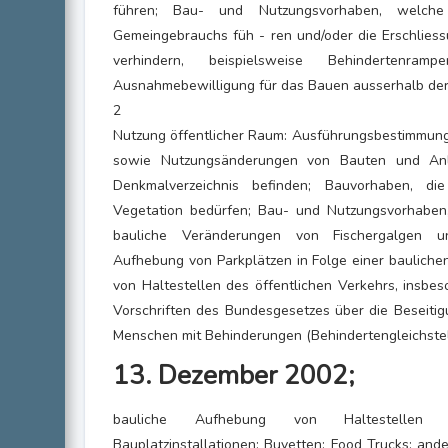
führen; Bau- und Nutzungsvorhaben, welche
Gemeingebrauchs füh - ren und/oder die Erschliess
verhindern, beispielsweise Behindertenra
Ausnahmebewilligung für das Bauen ausserhalb der
2
Nutzung öffentlicher Raum: Ausführungsbestimmun
sowie Nutzungsänderungen von Bauten und Anl
Denkmalverzeichnis befinden; Bauvorhaben, die
Vegetation bedürfen; Bau- und Nutzungsvorhaben,
bauliche Veränderungen von Fischergalgen u
Aufhebung von Parkplätzen in Folge einer baulich
von Haltestellen des öffentlichen Verkehrs, insb
Vorschriften des Bundesgesetzes über die Beseitig
Menschen mit Behinderungen (Behindertengleichste
13. Dezember 2002;
bauliche Aufhebung von Haltestellen d
Bauplatzinstallationen; Buvetten; Food Trucks; and