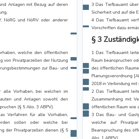
und Anlagen mit Bezug auf deren
3 Das Tiefbauamt über
ung.
Sicherheit und auf die 
PV, NöRG und NöRV oder anderer
4 Das Tiefbauamt ver
Vorschriften dazu ermäch
§ 3 Zuständigk
orhaben, welche den öffentlichen
1 Das Tiefbauamt leite
 von Privatparzellen der Nutzung
Raum beanspruchen ode
ührungsbestimmungen zur Bau- und
des öffentlichen Raum
Planungsverordnung [A
2018 in Verbindung mit 
r alle Vorhaben, bei welchen im
2 Das Tiefbauamt leit
Bauten und Anlagen sowohl den
Zusammenhang mit Ve
spruchen (§ 5 Abs. 3 ABPV).
öffentlichen Raum wie a
as Verfahren für alle Vorhaben,
3 Das Bau- und Gastge
erden sollen oder welche bei
welche auf Privatpa
 der Privatparzellen dienen (§ 5
Beanspruchung des öffe
Abs. 1 ABPV).