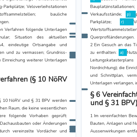
g-Parkplätze; Veloverleihstationen
Bauplatzinstallationen
sammelstellen; bauliche
Verkaufsstände;
p)
ngen.
Parkplätze;
r)
V
en Verfahren folgende Unterlagen
Wertstoffsammelstel
ular; Situation des aktuellen
Querprofiländerungen.
 A4, eindeutige Ortsangabe und
2 Ein Gesuch an das Ti
agen und zu vermassen; Grundriss-
zu enthalten:
a)
Nutz
e Einreichung weiterer Unterlagen
Leitungskatasterplan
Nordrichtung); die Einr
und Schnittplan, ver
verfahren (§ 10 NöRV
Unterlagen verlangen, i
§ 6 Vereinfac
s § 10 NöRV und § 31 BPV werden
und § 31 BPV
hen Raum, die keine wesentlichen
ere folgende Vorhaben geprüft:
1 Im vereinfachten Be
e Dachausbauten oder Änderungen
Bauten, Anlagen und Nu
urch vereinzelte Vordächer und
Aussenwirkungen entfa