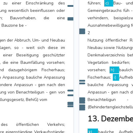
 zu einer Einschränkung des
führen;
c)
Bau- und
ung wesentlich beeinflussen oder
Gemeingebrauchs füh - 
mpen; Bauvorhaben, die eine
verhindern, beispie
 Bauzone be -
Ausnahmebewilligung fü
2
gen der Abbruch, Um- und Neubau
Nutzung öffentlicher
agen, so - weit sich diese im
Neubau sowie Nutzungs
 einer Beseitigung geschützter
Denkmalverzeichnis be
 die eine Baumfällung vorsehen;
Vegetation bedürfen
nd dazugehörigem Fischerhaus;
vorsehen;
h)
baulic
en Anpassung; bauliche Anpassung
Fischerhaus;
i)
Aufheb
esondere Anpassun - gen nach den
bauliche Anpassung v
ung von Benachteiligun - gen von
Anpassun - gen nach de
llungsgesetz, BehiG) vom
Benachteiligun
(Behindertengleichstel
13. Dezembe
es öffentlichen Verkehrs;
ere eigenständige Verkaufsstände;
k)
bauliche Aufhe