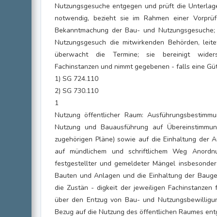
Nutzungsgesuche entgegen und prüft die Unterlagen
notwendig, bezieht sie im Rahmen einer Vorprüf
Bekanntmachung der Bau- und Nutzungsgesuche; 
Nutzungsgesuch die mitwirkenden Behörden, leit
überwacht die Termine; sie bereinigt wider
Fachinstanzen und nimmt gegebenen - falls eine Gü
1) SG 724.110
2) SG 730.110
1
Nutzung öffentlicher Raum: Ausführungsbestimm
Nutzung und Bauausführung auf Übereinstimmung
zugehörigen Pläne) sowie auf die Einhaltung der Au
auf mündlichem und schriftlichem Weg Anordn
festgestellter und gemeldeter Mängel insbesondere
Bauten und Anlagen und die Einhaltung der Bauges
die Zustän - digkeit der jeweiligen Fachinstanzen 
über den Entzug von Bau- und Nutzungsbewilligun
Bezug auf die Nutzung des öffentlichen Raumes ent