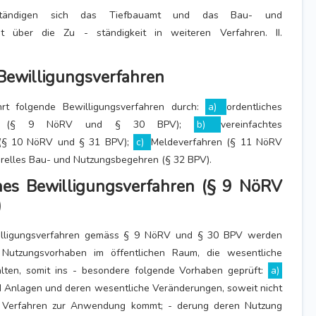
tändigen sich das Tiefbauamt und das Bau- und
at über die Zu - ständigkeit in weiteren Verfahren. II.
 Bewilligungsverfahren
rt folgende Bewilligungsverfahren durch:
a)
ordentliches
ahren (§ 9 NöRV und § 30 BPV);
b)
vereinfachtes
 (§ 10 NöRV und § 31 BPV);
c)
Meldeverfahren (§ 11 NöRV
relles Bau- und Nutzungsbegehren (§ 32 BPV).
hes Bewilligungsverfahren (§ 9 NöRV
)
willigungsverfahren gemäss § 9 NöRV und § 30 BPV werden
Nutzungsvorhaben im öffentlichen Raum, die wesentliche
lten, somit ins - besondere folgende Vorhaben geprüft:
a)
 Anlagen und deren wesentliche Veränderungen, soweit nicht
es Verfahren zur Anwendung kommt; - derung deren Nutzung