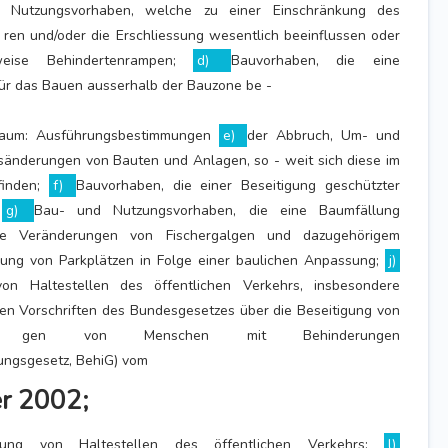
 Nutzungsvorhaben, welche zu einer Einschränkung des
ren und/oder die Erschliessung wesentlich beeinflussen oder
lsweise Behindertenrampen;
d)
Bauvorhaben, die eine
r das Bauen ausserhalb der Bauzone be -
 Raum: Ausführungsbestimmungen
e)
der Abbruch, Um- und
änderungen von Bauten und Anlagen, so - weit sich diese im
finden;
f)
Bauvorhaben, die einer Beseitigung geschützter
;
g)
Bau- und Nutzungsvorhaben, die eine Baumfällung
he Veränderungen von Fischergalgen und dazugehörigem
ung von Parkplätzen in Folge einer baulichen Anpassung;
j)
on Haltestellen des öffentlichen Verkehrs, insbesondere
n Vorschriften des Bundesgesetzes über die Beseitigung von
 - gen von Menschen mit Behinderungen
lungsgesetz, BehiG) vom
r 2002;
bung von Haltestellen des öffentlichen Verkehrs;
l)