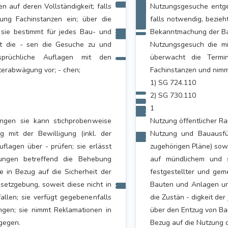
 auf deren Vollständigkeit; falls
Nutzungsgesuche entge
ung Fachinstanzen ein; über die
falls notwendig, bezieh
sie bestimmt für jedes Bau- und
Bekanntmachung der B
et die - sen die Gesuche zu und
Nutzungsgesuch die mi
sprüchliche Auflagen mit den
überwacht die Term
terabwägung vor; - chen;
Fachinstanzen und nimm
1) SG 724.110
2) SG 730.110
1
ungen sie kann stichprobenweise
Nutzung öffentlicher 
 mit der Bewilligung (inkl. der
Nutzung und Bauausfüh
flagen über - prüfen; sie erlässt
zugehörigen Pläne) sowi
ungen betreffend die Behebung
auf mündlichem und 
 in Bezug auf die Sicherheit der
festgestellter und gem
etzgebung, soweit diese nicht in
Bauten und Anlagen und
fallen; sie verfügt gegebenenfalls
die Zustän - digkeit der
gen; sie nimmt Reklamationen in
über den Entzug von B
gegen.
Bezug auf die Nutzung 