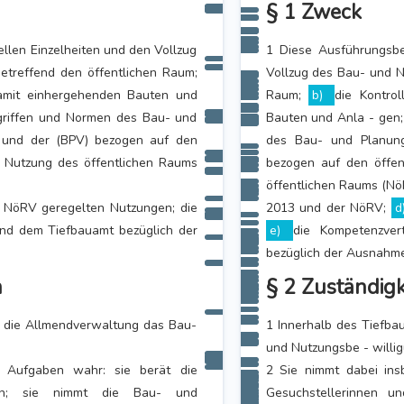
§ 1 Zweck
llen Einzelheiten und den Vollzug
1 Diese Ausführungsb
etreffend den öffentlichen Raum;
Vollzug des Bau- und N
amit einhergehenden Bauten und
Raum;
b)
die Kontro
egriffen und Normen des Bau- und
Bauten und Anla - gen
 und der (BPV) bezogen auf den
des Bau- und Planun
e Nutzung des öffentlichen Raums
bezogen auf den öffen
öffentlichen Raums (Nö
r NöRV geregelten Nutzungen; die
2013 und der NöRV;
d
nd dem Tiefbauamt bezüglich der
e)
die Kompetenzve
bezüglich der Ausnahme
n
§ 2 Zuständig
et die Allmendverwaltung das Bau-
1 Innerhalb des Tiefba
und Nutzungsbe - willi
 Aufgaben wahr: sie berät die
2 Sie nimmt dabei in
lich; sie nimmt die Bau- und
Gesuchstellerinnen u