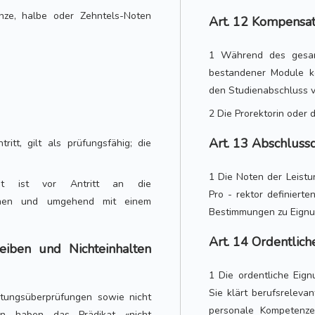
anze, halbe oder Zehntels-Noten
Art. 12 Kompensat
1 Während des gesamt
bestandener Module k
den Studienabschluss v
2 Die Prorektorin oder d
Art. 13 Abschluss
itt, gilt als prüfungsfähig; die
1 Die Noten der Leist
keit ist vor Antritt an die
Pro - rektor definiert
chen und umgehend mit einem
Bestimmungen zu Eignu
Art. 14 Ordentlic
eiben und Nichteinhalten
1 Die ordentliche Eign
Sie klärt berufsrelev
stungsüberprüfungen sowie nicht
personale Kompetenzen
ben haben das Prädikat «nicht