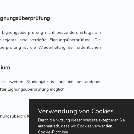
 Eignungsüberprüfung
e Eignungsüberprüfung nicht bestanden, erfolgt am
enjahrs eine vertiefte Eignungsüberprüfung. Die
überprüfung ist die Wiederholung der ordentlichen
dium
im zweiten Studienjahr ist nur mit bestandener
efter Eignungsüberprüfung möglich.
s
Verwendung von Cookies.
ignungsüberprüfung nicht besteht, wird vom Studium
Durch die Nutzung dieser Website akzeptieren Sie
automatisch, dass wir Cookies verwenden.
Cookie-Richtlinie