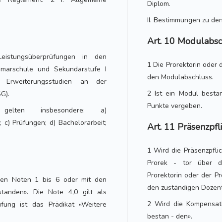
Diplom.
II. Bestimmungen zu de
Art. 10 Modulabsc
eistungsüberprüfungen in den
1 Die Prorektorin oder 
imarschule und Sekundarstufe I
den Modulabschluss.
Erweiterungsstudien an der
2 Ist ein Modul best
G).
Punkte vergeben.
gelten insbesondere: a)
c) Prüfungen; d) Bachelorarbeit;
Art. 11 Präsenzpfl
1 Wird die Präsenzpflic
Prorek - tor über di
Prorektorin oder der P
 den Noten 1 bis 6 oder mit den
den zuständigen Dozen
standen». Die Note 4,0 gilt als
2 Wird die Kompensatio
fung ist das Prädikat «Weitere
bestan - den».