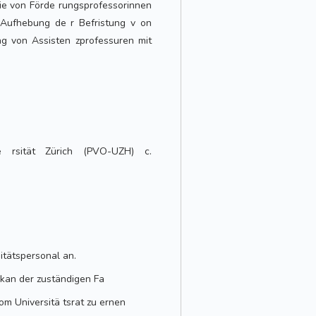
e von Förde rungsprofessorinnen
 Aufhebung de r Befristung v on
g von Assisten zprofessuren mit
e rsität Zürich (PVO-UZH) c.
sitätspersonal an.
ekan der zuständigen Fa
om Universitä tsrat zu ernen