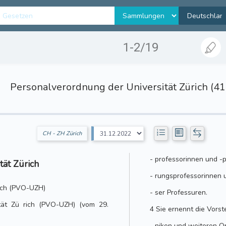
1-2/19
Personalverordnung der Universität Zürich (41
CH - ZH Zürich
- professorinnen und -
tät Zürich
- rungsprofessorinnen 
rich (PVO-UZH)
- ser Professuren.
ität Zü rich (PVO-UZH) (vom 29.
4 Sie ernennt die Vorst
- niken und weiteren Or