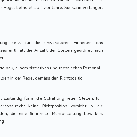
r Regel befristet au f vier Jahre. Sie kann verlängert
itung setzt für die universitären Einheiten das
eses enth ält die Anzahl der Stellen geordnet nach
en:
ttelbau, c. administratives und technisches Personal.
olgen in der Regel gemäss den Richtpositio
st zuständig für a. die Schaffung neuer Stellen, fü r
rsonalrecht keine Richtposition vorsieht, b. die
llen, die eine finanzielle Mehrbelastung bewirken.
ng