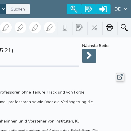
Suchen
Nächste Seite
5.21)
professoren ohne Tenure Track und von Förde
und -professoren sowie über die Verlängerung die
eherinnen un d Vorsteher von Instituten, Kli
ganisationsei nheiten auf Antrag der Fakultäten. Die