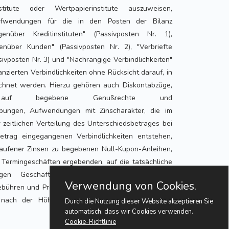
institute oder Wertpapierinstitute auszuweisen,
ufwendungen für die in den Posten der Bilanz
genüber Kreditinstituten" (Passivposten Nr. 1),
genüber Kunden" (Passivposten Nr. 2), "Verbriefte
sivposten Nr. 3) und "Nachrangige Verbindlichkeiten"
lanzierten Verbindlichkeiten ohne Rücksicht darauf, in
chnet werden. Hierzu gehören auch Diskontabzüge,
n auf begebene Genußrechte und
ibungen, Aufwendungen mit Zinscharakter, die im
zeitlichen Verteilung des Unterschiedsbetrages bei
etrag eingegangenen Verbindlichkeiten entstehen,
aufener Zinsen zu begebenen Null-Kupon-Anleihen,
 Termingeschäften ergebenden, auf die tatsächliche
ligen Geschäfts verteilten Aufwendungen mit
Verwendung von Cookies.
bühren und Provisionen mit Zinscharakter, die nach
nach der Höhe der Verbindlichkeiten berechnet
Durch die Nutzung dieser Website akzeptieren Sie
automatisch, dass wir Cookies verwenden.
Cookie-Richtlinie