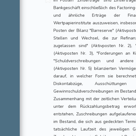
Im Posten "Zinserträge" sind Zinserträ
Bankgeschäft einschließlich des Factoring
und ähnliche Erträge der Finanzdi
Wertpapierinstitute auszuweisen, insbeso
Posten der Bilanz "Barreserve" (Aktivposte
Stellen und Wechsel, die zur Refinan
zugelassen sind" (Aktivposten Nr. 2), "
(Aktivposten Nr. 3), "Forderungen an 
"Schuldverschreibungen und andere f
(Aktivposten Nr. 5) bilanzierten Vermö
darauf, in welcher Form sie berechne
Diskontabzüge, Ausschüttung
Gewinnschuldverschreibungen im Bestand, 
Zusammenhang mit der zeitlichen Verteil
unter dem Rückzahlungsbetrag erwor
entstehen, Zuschreibungen aufgelaufene
im Bestand, die sich aus gedeckten Term
tatsächliche Laufzeit des jeweiligen G