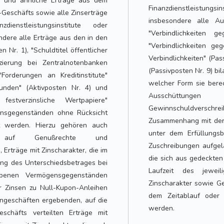
ge und ähnliche Erträge aus dem
Finanzdienstleistungs
-Geschäfts sowie alle Zinserträge
insbesondere alle A
enstleistungsinstitute oder
"Verbindlichkeiten ge
ndere alle Erträge aus den in den
"Verbindlichkeiten ge
n Nr. 1), "Schuldtitel öffentlicher
Verbindlichkeiten" (Pas
zierung bei Zentralnotenbanken
(Passivposten Nr. 9) bi
Forderungen an Kreditinstitute"
welcher Form sie bere
Kunden" (Aktivposten Nr. 4) und
Ausschüttunge
estverzinsliche Wertpapiere"
Gewinnschuldverschre
gensgegenständen ohne Rücksicht
Zusammenhang mit der 
t werden. Hierzu gehören auch
unter dem Erfüllungsb
en auf Genußrechte und
Zuschreibungen aufgel
Erträge mit Zinscharakter, die im
die sich aus gedeckten
ung des Unterschiedsbetrages bei
Laufzeit des jewei
benen Vermögensgegenständen
Zinscharakter sowie Ge
r Zinsen zu Null-Kupon-Anleihen
dem Zeitablauf oder 
ingeschäften ergebenden, auf die
werden.
eschäfts verteilten Erträge mit