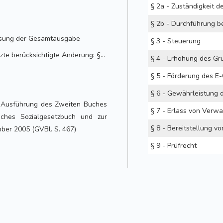
assung der Gesamtausgabe
§ 3 - Steuerung
letzte berücksichtigte Änderung: §§ 2 und 7 geändert, §§ 2a und 2b eingefügt, §§ 3 bis 6 neu gefasst, § 9 angefügt durch Artikel 5 des Gesetzes vom 25.09.2019 (GVBl. S. 602)
ur Ausführung des Zweiten Buches
ches Sozialgesetzbuch und zur
ber 2005 (GVBl. S. 467)
§ 9 - Prüfrecht