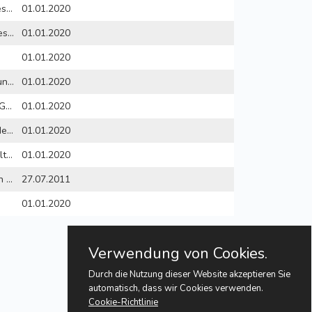
§ 2a - Zuständigkeit des Trägers der Eingliederungshilfe
01.01.2020
§ 2b - Durchführung besonderer Aufgaben des Trägers der Sozialhilfe
01.01.2020
01.01.2020
§ 4 - Erhöhung des Grundbetrags
01.01.2020
§ 5 - Förderung des E-Government
01.01.2020
§ 6 - Gewährleistung des Datenschutzes
01.01.2020
§ 7 - Erlass von Verwaltungsvorschriften
01.01.2020
§ 8 - Bereitstellung von Leistungsangeboten auf dem Gebiet der Bildungs- und Teilhabeleistungen
27.07.2011
01.01.2020
Verwendung von Cookies.
Durch die Nutzung dieser Website akzeptieren Sie
automatisch, dass wir Cookies verwenden.
Cookie-Richtlinie